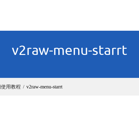
v2raw-menu-starrt
详细使用教程
v2raw-menu-starrt