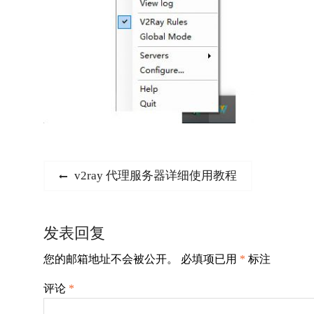
文
Previous
v2ray 代理服务器详细使用教程
post:
章
导
发表回复
航
您的邮箱地址不会被公开。
必填项已用
*
标注
评论
*