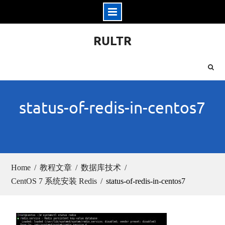
Skip
RULTR
to
content
status-of-redis-in-centos7
Home
教程文章
数据库技术
CentOS 7 系统安装 Redis
status-of-redis-in-centos7