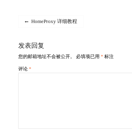
文
Previous
HomeProxy 详细教程
post:
章
导
发表回复
航
您的邮箱地址不会被公开。
必填项已用
*
标注
评论
*