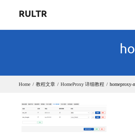
Skip
RULTR
to
content
ho
Home
教程文章
HomeProxy 详细教程
homeproxy-m