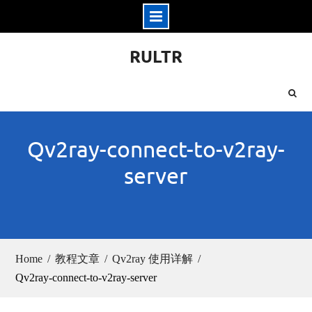
Skip
RULTR
to
content
Qv2ray-connect-to-v2ray-
server
Home
教程文章
Qv2ray 使用详解
Qv2ray-connect-to-v2ray-server