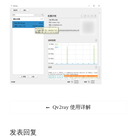
文
Previous
Qv2ray 使用详解
章
post:
导
发表回复
航