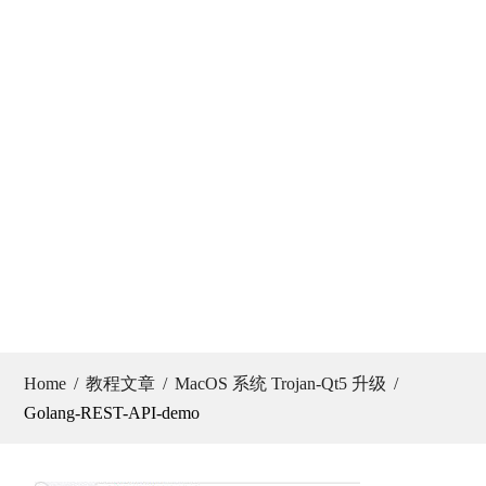
Home
教程文章
MacOS 系统 Trojan-Qt5 升级
Golang-REST-API-demo