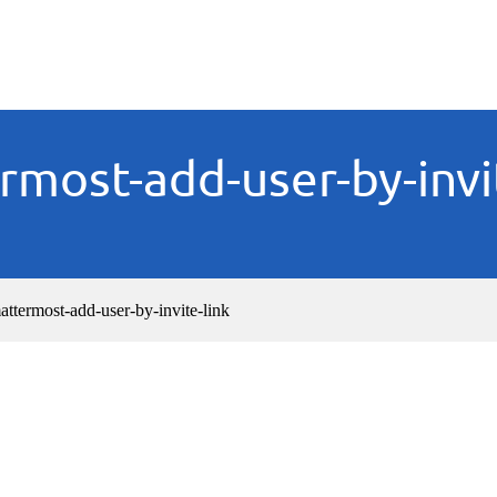
most-add-user-by-invi
attermost-add-user-by-invite-link