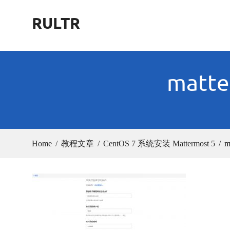
Skip
RULTR
to
content
matter
Home
教程文章
CentOS 7 系统安装 Mattermost 5
m